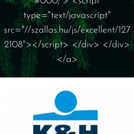
#000;"> <script
type="text/javascript"
src="//szallas.hu/js/excellent/127
2108"></script> </div> </div>
</a>