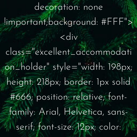
decoration: none
!important;background: #FFF">
<div
class="excellent_accommodati
on_holder" style="width: 198px;
height: 218px; border: 1px solid
#666; position: relative; font-
family: Arial, Helvetica, sans-
serif; font-size: 12px; color: