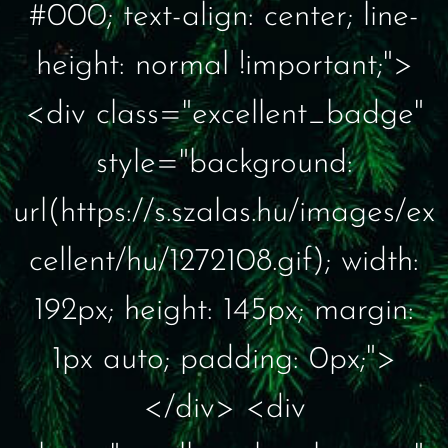
#000; text-align: center; line-
height: normal !important;">
<div class="excellent_badge"
style="background:
url(https://s.szalas.hu/images/ex
cellent/hu/1272108.gif); width:
192px; height: 145px; margin:
1px auto; padding: 0px;">
</div> <div