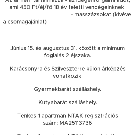
Az ár nem tartalmazza - az idegenforgalmi adót,
ami 450 Ft/éj/fő 18 év feletti vendégeinknek
- masszázsokat (kivéve
a csomagajánlat)
Június 15. és augusztus 31. között a minimum
foglalás 2 éjszaka.
Karácsonyra és Szilveszterre külön árképzés
vonatkozik.
Gyermekbarát szálláshely.
Kutyabarát szálláshely.
Tenkes-1 apartman NTAK regisztrációs
szám: MA25113736