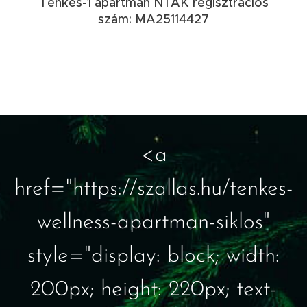
Tenkes-1 apartman NTAK regisztrációs
szám: MA25114427
<a
href="https://szallas.hu/tenkes-
wellness-apartman-siklos"
style="display: block; width:
200px; height: 220px; text-