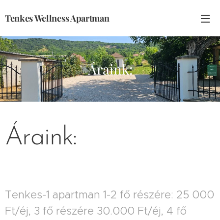
Tenkes Wellness Apartman
Áraink:
Áraink:
Tenkes-1 apartman 1-2 fő részére: 25 000
Ft/éj, 3 fő részére 30.000 Ft/éj, 4 fő